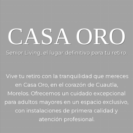
CASA ORO
Senior Living, el lugar definitivo para tu retiro.
Vive tu retiro con la tranquilidad que mereces
en Casa Oro, en el corazón de Cuautla,
Morelos.
Ofrecemos un cuidado
excepcional
para adultos mayores en un espacio exclusivo,
con instalaciones de primera calidad y
atención profesional.