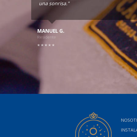
una sonrisa."
MANUEL G.
Residente
NOSOT
INSTAL