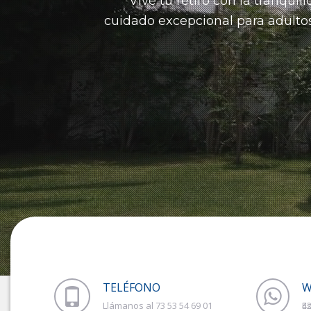
Vive tu retiro con la tranqui
cuidado
excepcional para adulto
TELÉFONO
W
Llámanos al 73 53 54 69 01
Estámos en WhatsApp 73 51 20 06