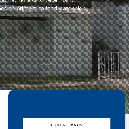
uautla, Morelos.
Ofrecemos un
nes de primera calidad y atención
CONTÁCTANOS
il.com