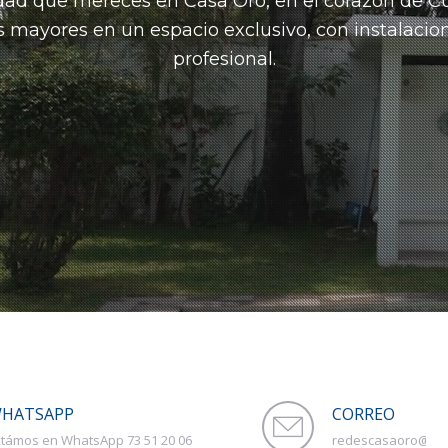
lidad que mereces en Casa Oro, en el corazón de C
s mayores en un espacio exclusivo, con instalacio
profesional.
HATSAPP
CORREO
 42
redescasaoro@gma