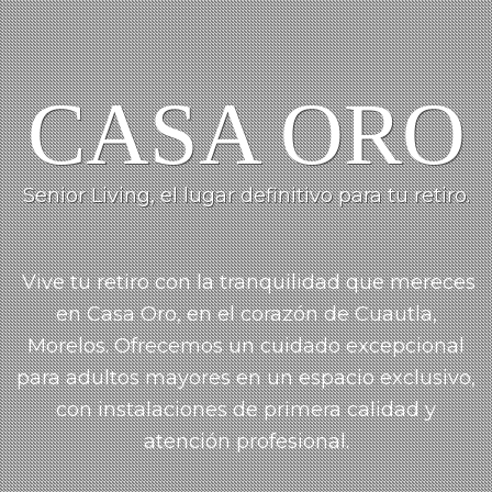
CASA ORO
Senior Living, el lugar definitivo para tu retiro.
Vive tu retiro con la tranquilidad que mereces
en Casa Oro, en el corazón de Cuautla,
Morelos.
Ofrecemos un cuidado
excepcional
para adultos mayores en un espacio exclusivo,
con instalaciones de primera calidad y
atención profesional.