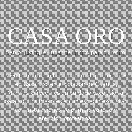
CASA ORO
Senior Living, el lugar definitivo para tu retiro.
Vive tu retiro con la tranquilidad que mereces
en Casa Oro, en el corazón de Cuautla,
Morelos.
Ofrecemos un cuidado
excepcional
para adultos mayores en un espacio exclusivo,
con instalaciones de primera calidad y
atención profesional.