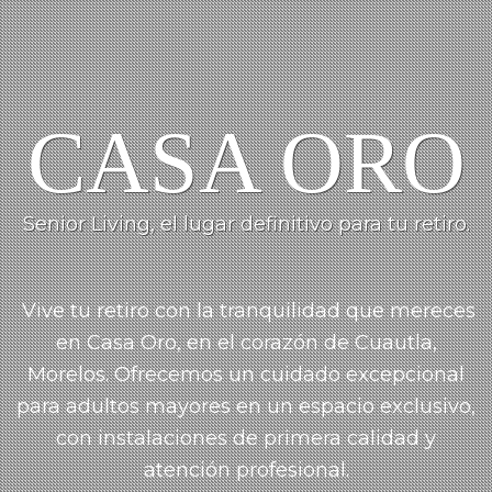
CASA ORO
Senior Living, el lugar definitivo para tu retiro.
Vive tu retiro con la tranquilidad que mereces
en Casa Oro, en el corazón de Cuautla,
Morelos.
Ofrecemos un cuidado
excepcional
para adultos mayores en un espacio exclusivo,
con instalaciones de primera calidad y
atención profesional.