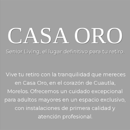
CASA ORO
Senior Living, el lugar definitivo para tu retiro.
Vive tu retiro con la tranquilidad que mereces
en Casa Oro, en el corazón de Cuautla,
Morelos.
Ofrecemos un cuidado
excepcional
para adultos mayores en un espacio exclusivo,
con instalaciones de primera calidad y
atención profesional.