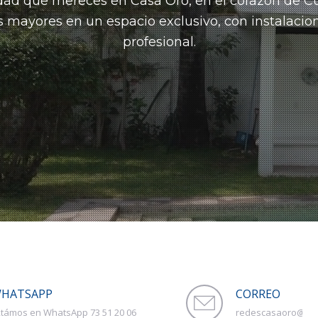
lidad que mereces en Casa Oro, en el corazón de C
s mayores en un espacio exclusivo, con instalacio
profesional.
HATSAPP
CORREO
 42
redescasaoro@gma