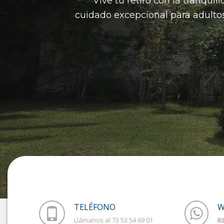
Vive tu retiro con la tranqui
cuidado
excepcional para adulto
TELÉFONO
W
Llámanos al 73 53 54 69 01
Estámos en WhatsApp 73 51 20 06