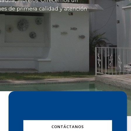
uautla, Morelos.
Ofrecemos un
nes de primera calidad y atención
CONTÁCTANOS
il.com