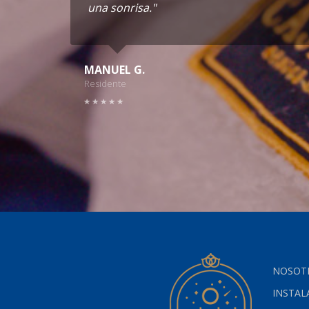
una sonrisa."
MANUEL G.
Residente
NOSOT
INSTAL