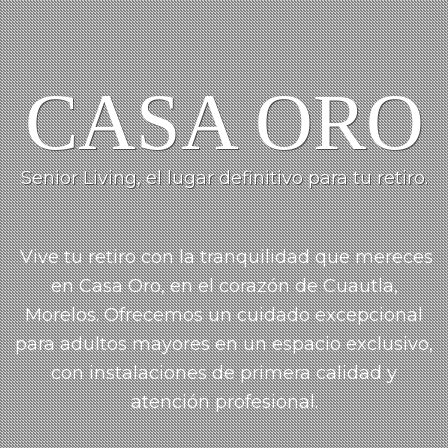
CASA ORO
Senior Living, el lugar definitivo para tu retiro.
Vive tu retiro con la tranquilidad que mereces
en Casa Oro, en el corazón de Cuautla,
Morelos.
Ofrecemos un cuidado
excepcional
para adultos mayores en un espacio exclusivo,
con instalaciones de primera calidad y
atención profesional.