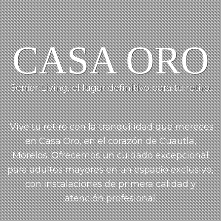
CASA ORO
Senior Living, el lugar definitivo para tu retiro.
Vive tu retiro con la tranquilidad que mereces
en Casa Oro, en el corazón de Cuautla,
Morelos.
Ofrecemos un cuidado
excepcional
para adultos mayores en un espacio exclusivo,
con instalaciones de primera calidad y
atención profesional.