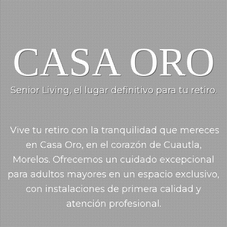
CASA ORO
Senior Living, el lugar definitivo para tu retiro.
Vive tu retiro con la tranquilidad que mereces
en Casa Oro, en el corazón de Cuautla,
Morelos.
Ofrecemos un cuidado
excepcional
para adultos mayores en un espacio exclusivo,
con instalaciones de primera calidad y
atención profesional.